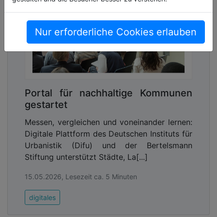
Nur erforderliche Cookies erlauben
Portal für nachhaltige Kommunen
gestartet
Messen, vergleichen und voneinander lernen:
Digitale Plattform des Deutschen Instituts für
Urbanistik (Difu) und der Bertelsmann
Stiftung unterstützt Städte, La[...]
15.05.2026, Lesezeit ca. 5 Minuten
digitales