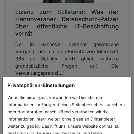
Lizenz zum Stillstand: Was der
Hannoveraner Datenschutz-Patzer
über öffentliche IT-Beschaffung
verrät
Der in Hannover bekannt gewordene
Vorgang rund um den Einsatz von Microsoft
365 an Schulen wirft gleich mehrere
grundsätzliche Fragen auf. Die
Verwaltungspraxis[...]
Privatsphären-Einstellungen
19.05.2026, Lesezeit ca. 5 Minuten
Wenn Sie einwilligen, verwenden wir Dienste, die
digitales
Informationen im Endgerät eines Seitenbesuchers speichern
oder dort abrufen. Anschließend verarbeiten wir die
Informationen intern weiter, ohne diese an Drittanbieter
weiter zu geben. Das hilft uns, unsere Website optimal zu
gestalten und die Besucher besser zu verstehen.