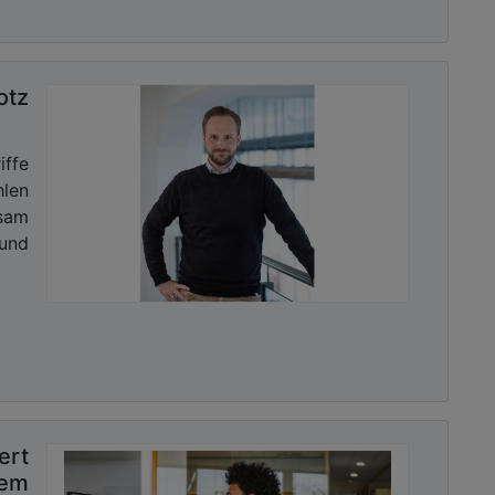
otz
ffe
hlen
ksam
und
rt
tem