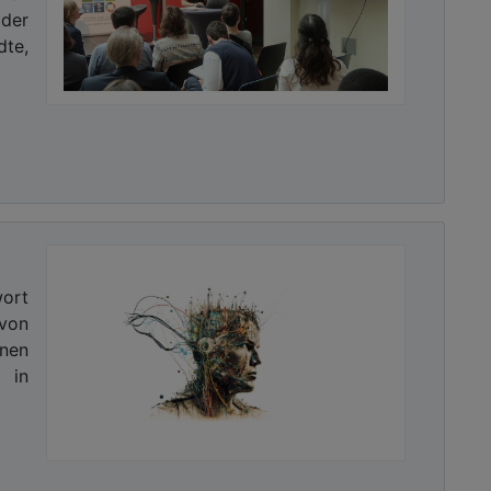
 der
dte,
wort
 von
onen
 in