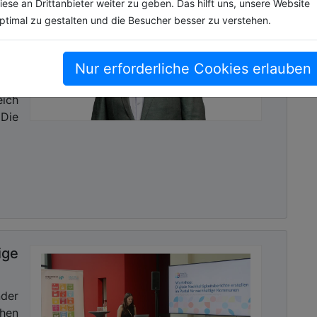
iese an Drittanbieter weiter zu geben. Das hilft uns, unsere Website
tz-
ptimal zu gestalten und die Besucher besser zu verstehen.
IT-
ene
Nur erforderliche Cookies erlauben
von
eich
 Die
ge
der
chen