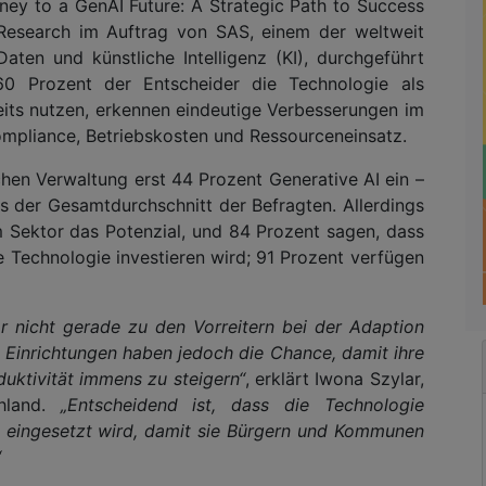
ney to a GenAI Future: A Strategic Path to Success
Research im Auftrag von SAS, einem der weltweit
ten und künstliche Intelligenz (KI), durchgeführt
60 Prozent der Entscheider die Technologie als
ereits nutzen, erkennen eindeutige Verbesserungen im
Compliance, Betriebskosten und Ressourceneinsatz.
chen Verwaltung erst 44 Prozent Generative AI ein –
s der Gesamtdurchschnitt der Befragten. Allerdings
 Sektor das Potenzial, und 84 Prozent sagen, dass
ie Technologie investieren wird; 91 Prozent verfügen
r nicht gerade zu den Vorreitern bei der Adaption
 Einrichtungen haben jedoch die Chance, damit ihre
duktivität immens zu steigern“
, erklärt Iwona Szylar,
hland.
„Entscheidend ist, dass die Technologie
l eingesetzt wird, damit sie Bürgern und Kommunen
“