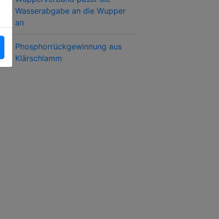
Wasserabgabe an die Wupper
an
Phosphorrückgewinnung aus
Klärschlamm