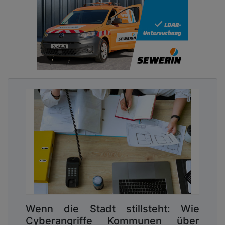
Umfassende Überwachung und Management
Die Lösung von OAS Open AutomationSystems:
die durchgehende Digitalisierung des
Gebäudemanagements durch eine übergreifende
Portalsoftware. Anders als eine klassische
Gebäudeleittechnik auf Einzelrechner-Basis, die für
jede Liegenschaft eine eigene, fragmentierte Insel-
Lösung erfordert, kann die neue Verbundleitstelle
der Stadt als BMS-Portal zentral vom
Rathausserver aus betrieben werden. Dank dieser
integrierten Datenbasis über alle angeschlossenen
Gebäudeeinheiten erhalten die Anwender Echtzeit-
Zugriff auf alle verfügbaren Messdaten und
profitieren von ganzheitlichen Auswertungen
sowie einer anschaulichen Visualisierung. Um dem
gesteigerten Anspruch auf Datensicherheit im
kommunalen Bereich Rechnung zu tragen, wurden
Wenn die Stadt stillsteht: Wie
von OAS eigens für die Stadt Böblingen
Cyberangriffe Kommunen über