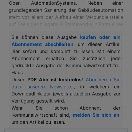
Open AutomationSystems. Neben einer
grundlegenden Sanierung der Gebäudeautomation
steht vor allem der Aufbau einer Verbundleitstelle
auf Basis des Niagara-4-Frameworks in Form eines
webbasierten, BACnet-zertifizierten BMS-Portals
Sie können diese Ausgabe
kaufen oder ein
im Fokus des Projekts. Die neue Verbundleitstelle
Abonnement abschließen
, um diesen Artikel
ermöglicht der Stadt nicht nur den Echtzeit-Zugriff
hier sofort und komplett zu lesen. Mit einem
auf die verfügbaren Messdaten, sondern auch
Abonnement erhalten Sie zusätzlich jede
erstmalig eine zentrale Visualisierung, Bedienung
gedruckte Ausgabe der Kommunalwirtschaft frei
und Überwachung aller Gebäude am Laptop oder
Haus.
PC – inklusive eines umfangreichen
Unser
PDF Abo ist kostenlos
!
Abonnieren Sie
Energiemonitorings. Natalie Kopestenski vom Amt
dazu unseren Newsletter
, in welchem ein
für Gebäudemanagement bringt die Vorteile des
Downloadlink zur jeweils aktuellen Ausgabe zur
digitalen Supervisor-Systems auf den Punkt:
„Mit
Verfügung gestellt wird.
Unterstützung von OAS können wir erstmals
Wenn Sie schon Abonnent der
wirklich schnell und übersichtlich auf all unsere
Kommunalwirtschaft sind,
melden Sie sich an
,
Daten zugreifen und diese komfortabel
um den Artikel zu lesen.
auswerten.“