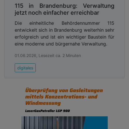
Fünfzehn allgemeinbildende Schulen, Sporthallen,
115 in Brandenburg: Verwaltung
ein Hallenbad und die städtische Feuerwehr – sie
jetzt noch einfacher erreichbar
alle sollen Teil der neuen Verbundleitstelle der
Die einheitliche Behördennummer 115
Stadt Böblingen werden. Realisiert wird das
entwickelt sich in Brandenburg weiterhin sehr
Großprojekt mit den auf dem Niagara-Framework
erfolgreich und ist ein wichtiger Baustein für
basierten Lösungen der von OAS Open
eine moderne und bürgernahe Verwaltung.
AutomationSystems. Die Anforderung an den
Sinsheimer Anbieter für offene
01.06.2026, Lesezeit ca. 2 Minuten
Energiemanagement- und
Gebäudeautomationssysteme: eine verbesserte
digitales
Energieeffizienz durch innovative
Gebäudemanagementsysteme.
Advertising
Abonnieren Sie unseren Newsletter mit
Link zur kostenlosen PDF Ausgabe der
Kommunalwirtschaft!