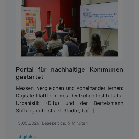
Kundennutzen im Fokus
Portal für nachhaltige Kommunen
Die Modernisierung des Böblinger
gestartet
Gebäudemanagements verbessert nachhaltig die
Energieeffizienz der Kommune. Doch damit enden
Messen, vergleichen und voneinander lernen:
die Vorteile der neuen Verbundleitstelle nicht, wie
Digitale Plattform des Deutschen Instituts für
Ralf Rostock, der geschäftsführende
Urbanistik (Difu) und der Bertelsmann
Gesellschafter von OAS Open AutomationSystems
Stiftung unterstützt Städte, La[...]
betont:
„Die Integration von Automationslösungen
sowie einem übersichtlichen
15.05.2026, Lesezeit ca. 5 Minuten
Verbrauchsdatenmonitoring unter Einsatz von
digitales
BACnet und Niagara-Framework ermöglicht eine