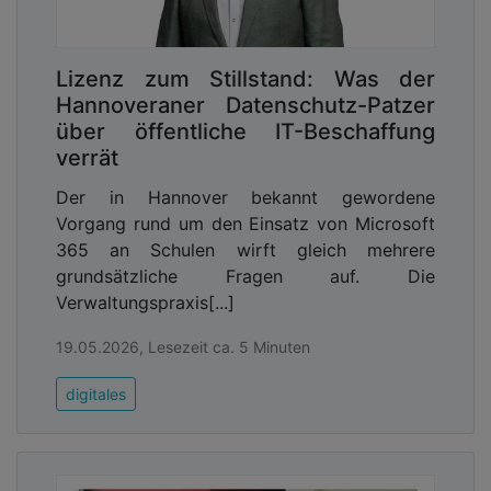
bzw. Einzelraumregelung sowie das zentrale
Monitoring aller Anlagen. Zu diesem Zweck
Lizenz zum Stillstand: Was der
mussten zunächst die bestehenden
Hannoveraner Datenschutz-Patzer
Gebäudeautomationssysteme der Kostengruppe
über öffentliche IT-Beschaffung
480 (DIN 276) sowie die Schaltschränke des
verrät
Schulgebäudes auf den neuesten Stand der
Technik gebracht werden. Funktionsfähige
Der in Hannover bekannt gewordene
Anlagenteile wie Ventile und Stellantriebe wurden
Vorgang rund um den Einsatz von Microsoft
dabei nach Möglichkeit weiterverwendet und auf
365 an Schulen wirft gleich mehrere
neue Niagara-basierte Automationsplattformen
grundsätzliche Fragen auf. Die
OAS SBS JACE 8N4 aufgeschaltet.
Verwaltungspraxis[...]
19.05.2026, Lesezeit ca. 5 Minuten
digitales