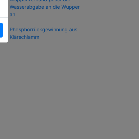
Wasserabgabe an die Wupper
an
Phosphorrückgewinnung aus
Klärschlamm