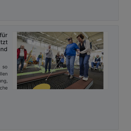
für
tzt
und
 so
len
ng,
che