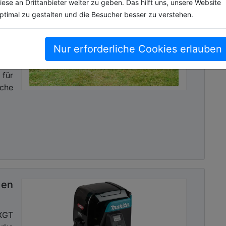
iese an Drittanbieter weiter zu geben. Das hilft uns, unsere Website
ner
ptimal zu gestalten und die Besucher besser zu verstehen.
 in
Nur erforderliche Cookies erlauben
ein
are
 für
che
den
XGT