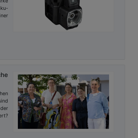
rke
ku-
iner
che
chen
sind
 der
rt?