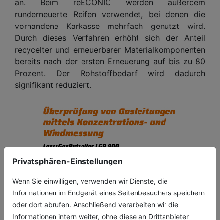
an. Beim reECONIC werden außerdem
runderneuerte Reifen verwendet, bei denen die
vorhandene Karkasse mehrfach genutzt wird.
Durch dieses Verfahren erhöht sich der Anteil
recycelter und erneuerbarer Materialkomponenten
bereits nach der ersten Erneuerung auf bis zu 80
Prozent. Der Rohstoffbedarf wird dadurch
signifikant reduziert.
Privatsphären-Einstellungen
Wenn Sie einwilligen, verwenden wir Dienste, die
Informationen im Endgerät eines Seitenbesuchers speichern
oder dort abrufen. Anschließend verarbeiten wir die
Informationen intern weiter, ohne diese an Drittanbieter