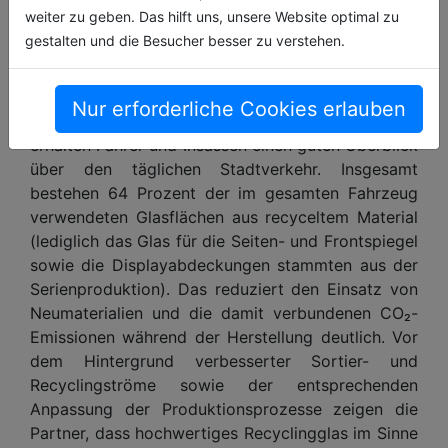
weiter zu geben. Das hilft uns, unsere Website optimal zu
gestalten und die Besucher besser zu verstehen.
Mit der Panorama-Windschutzscheibe und der
Nur erforderliche Cookies erlauben
großflächigen Seitenverglasung der Fahrerkabine
erhalten Fahrer und Insassen einen guten Überblick
über den täglichen Stadtverkehr. Insgesamt
bestehen 64 Prozent der im gesamten Fahrzeug
verwendeten Glasflächen aus recyceltem Material
(lediglich das Glas für die Seiten- und Frontspiegel
sowie die Displayabdeckungen stammten aus der
Serienproduktion). Das reduziert den Einsatz von
Neumaterialien und die damit verbundenen CO₂-
Emissionen während der Herstellung deutlich. Vor
dem Hintergrund verbesserter Sortier- und
Recyclingströme sowie der entsprechenden
Anpassung der Produktionsprozesse zeigen die
Partner, dass hochwertiges Recyclingglas im Sinne