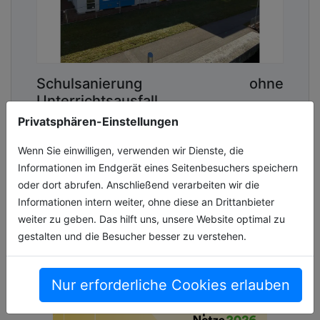
Schulsanierung ohne
Unterrichtsausfall
Privatsphären-Einstellungen
Der Sanierungsbedarf an deutschen Schulen
ist hoch. Laut KfW-Kommunalpanel 2026
Wenn Sie einwilligen, verwenden wir Dienste, die
plant deshalb jede zweite Kommune im
Informationen im Endgerät eines Seitenbesuchers speichern
laufenden Jahr Mittel aus dem
oder dort abrufen. Anschließend verarbeiten wir die
Sondervermöge[...]
Informationen intern weiter, ohne diese an Drittanbieter
weiter zu geben. Das hilft uns, unsere Website optimal zu
06.07.2026, Lesezeit ca. 3 Minuten
gestalten und die Besucher besser zu verstehen.
allgemein
Nur erforderliche Cookies erlauben