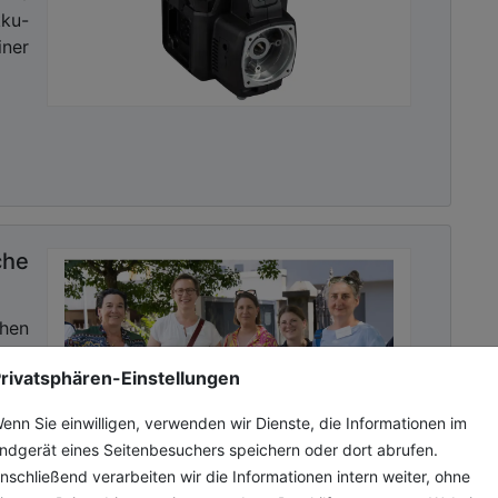
ku-
 Kommunalwirtschaft!
iner
che
chen
sind
rivatsphären-Einstellungen
 der
rt?
enn Sie einwilligen, verwenden wir Dienste, die Informationen im
ndgerät eines Seitenbesuchers speichern oder dort abrufen.
nschließend verarbeiten wir die Informationen intern weiter, ohne