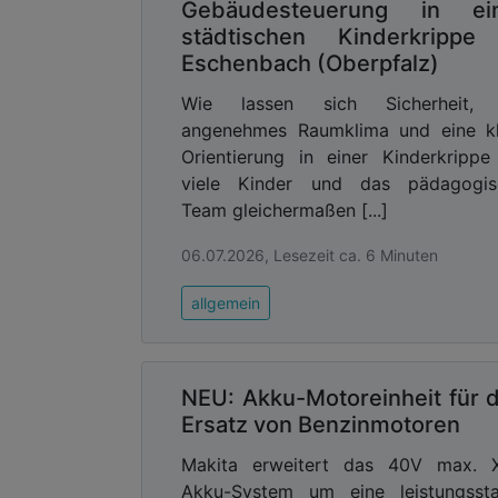
Gebäudesteuerung in ei
Das System wird von allen Freiwil
städtischen Kinderkrippe
Berufsfeuerwehr genutzt. Für die Feuerw
Eschenbach (Oberpfalz)
Hintergrund ist die enge Zusammenarb
Wie lassen sich Sicherheit, 
Reichel, Mitglied der Freiwilligen Feue
angenehmes Raumklima und eine kl
während die Feuerwehr Hanau als Projek
Orientierung in einer Kinderkrippe
Stadt werden lediglich die Endgeräte, i
viele Kinder und das pädagogis
beschafft.
Team gleichermaßen [...]
Ein wesentlicher Bestandteil des Proje
06.07.2026, Lesezeit ca. 6 Minuten
Systems. Rückmeldungen aus den Einsätze
Die offizielle Übergabe der ne
allgemein
Feuerwehrdezernentin Isabelle Hemsl
Feuerwehr Hanau, Sean Heesch.
Mit dem zweiten Rollout-Schritt stärkt 
NEU: Akku-Motoreinheit für 
und setzt ein weiteres Zeichen für Inno
Ersatz von Benzinmotoren
Advertising
Makita erweitert das 40V max. 
Akku-System um eine leistungssta
Abonnieren Sie unseren New