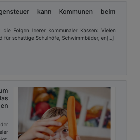
mögensteuer kann Kommunen beim
ht die Folgen leerer kommunaler Kassen: Vielen
 für schattige Schulhöfe, Schwimmbäder, en[...]
rum
as
nen
der
ler
igt,