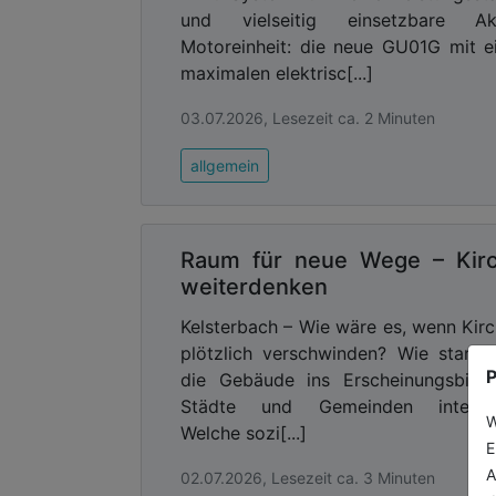
und vielseitig einsetzbare Ak
Ausgabe der
Motoreinheit: die neue GU01G mit e
maximalen elektrisc[...]
03.07.2026, Lesezeit ca. 2 Minuten
allgemein
Raum für neue Wege – Kir
weiterdenken
Kelsterbach – Wie wäre es, wenn Kir
plötzlich verschwinden? Wie stark 
P
die Gebäude ins Erscheinungsbild
Städte und Gemeinden integrie
W
Welche sozi[...]
E
A
02.07.2026, Lesezeit ca. 3 Minuten