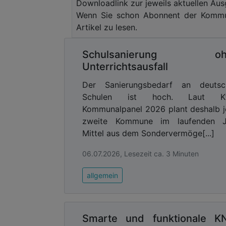
Downloadlink zur jeweils aktuellen Aus
Die Software "rescueTablet" ist ein mo
Wenn Sie schon Abonnent der Kommun
die Fahrzeugführerinnen und Fahrzeugf
Artikel zu lesen.
Anfahrt stehen relevante Informati
hinterlegte Pläne und Objektinform
Schulsanierung oh
Rettungsdatenblätter verunfallter Fah
Unterrichtsausfall
Straßensperrungen. Ziel ist es, Einsa
sicher zu treffen.
Der Sanierungsbedarf an deutsc
Schulen ist hoch. Laut K
Advertising
Kommunalpanel 2026 plant deshalb 
Abonnieren Sie unseren New
zweite Kommune im laufenden J
Ausgabe der
Mittel aus dem Sondervermöge[...]
06.07.2026, Lesezeit ca. 3 Minuten
Nach dem ersten Rollout mit zwölf iPad
sind, folgt nun der nächste Ausbauschri
allgemein
jedem Stadtteil zwei iPads zur Verfügu
drei iPads. Ergänzt wird die Auss
Berufsfeuerwehr sowie vier weitere
Smarte und funktionale K
flächendeckende und einheitliche digital