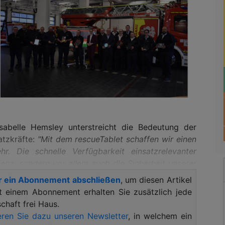
Isabelle Hemsley unterstreicht die Bedeutung der
atzkräfte:
"Mit dem rescueTablet schaffen wir einen
. Die schnelle Verfügbarkeit einsatzrelevanter
zienz, sondern vor allem auch die Sicherheit unserer
gemeinsam mit den Anwenderinnen und Anwendern
r ein Abonnement abschließen
, um diesen Artikel
r Gewinn für die Gefahrenabwehr in Hanau. Zudem
it einem Abonnement erhalten Sie zusätzlich jede
chritt zur vollständigen Digitalisierung der Stadt
haft frei Haus.
ren Sie dazu unseren Newsletter
, in welchem ein