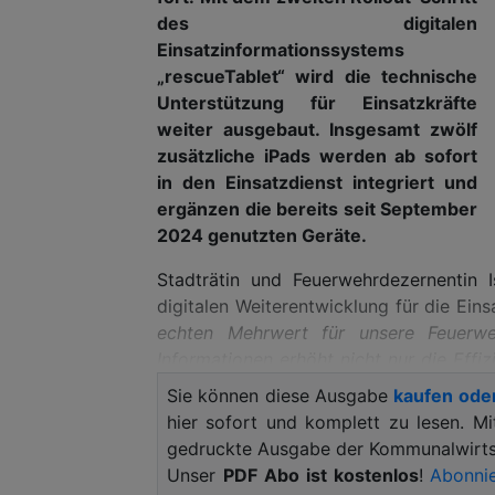
des digitalen
Einsatzinformationssystems
„rescueTablet“ wird die technische
Unterstützung für Einsatzkräfte
weiter ausgebaut. Insgesamt zwölf
zusätzliche iPads werden ab sofort
in den Einsatzdienst integriert und
ergänzen die bereits seit September
2024 genutzten Geräte.
Stadträtin und Feuerwehrdezernentin 
digitalen Weiterentwicklung für die Eins
echten Mehrwert für unsere Feuerwehr
Informationen erhöht nicht nur die Effi
Einsatzkräfte. Dass dieses System 
Sie können diese Ausgabe
kaufen ode
weiterentwickelt wird, ist ein große
hier sofort und komplett zu lesen. M
stellet die Einführung einen weiteren S
gedruckte Ausgabe der Kommunalwirtsc
Hanau dar."
Unser
PDF Abo ist kostenlos
!
Abonnie