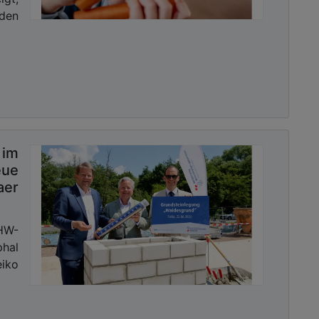
den
im
eue
aer
HW-
phal
iko