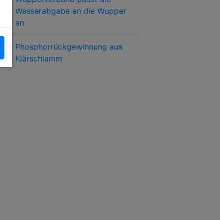
Wasserabgabe an die Wupper
an
Phosphorrückgewinnung aus
Klärschlamm