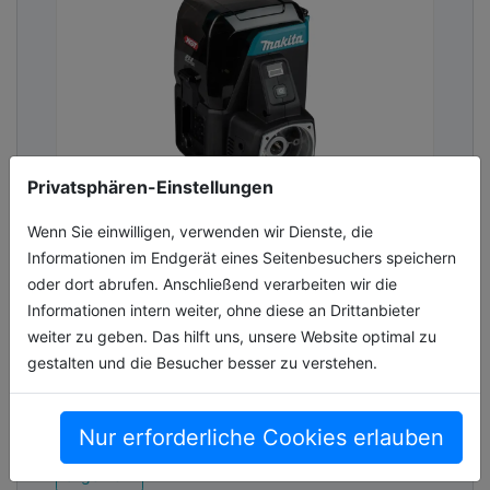
Privatsphären-Einstellungen
Wenn Sie einwilligen, verwenden wir Dienste, die
NEU: Akku-Motoreinheit für den
Informationen im Endgerät eines Seitenbesuchers speichern
Ersatz von Benzinmotoren
oder dort abrufen. Anschließend verarbeiten wir die
Makita erweitert das 40V max. XGT Akku-
Informationen intern weiter, ohne diese an Drittanbieter
System um eine leistungsstarke und vielseitig
weiter zu geben. Das hilft uns, unsere Website optimal zu
einsetzbare Akku-Motoreinheit: die neue
gestalten und die Besucher besser zu verstehen.
GU01G mit einer maximalen elektrisc[...]
03.07.2026, Lesezeit ca. 2 Minuten
Nur erforderliche Cookies erlauben
allgemein