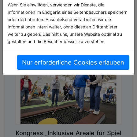
Gebäude ins Erscheinungsbild der Städte und
Wenn Sie einwilligen, verwenden wir Dienste, die
Advertising
Gemeinden integriert? Welche sozi[...]
Informationen im Endgerät eines Seitenbesuchers speichern
oder dort abrufen. Anschließend verarbeiten wir die
Abonnieren Sie unseren Newsletter mit
02.07.2026, Lesezeit ca. 3 Minuten
Informationen intern weiter, ohne diese an Drittanbieter
Link zur kostenlosen PDF Ausgabe der
weiter zu geben. Das hilft uns, unsere Website optimal zu
Kommunalwirtschaft!
allgemein
gestalten und die Besucher besser zu verstehen.
Nur erforderliche Cookies erlauben
Kongress „Inklusive Areale für Spiel