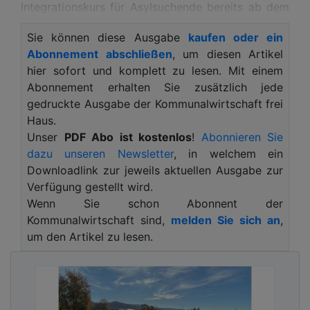
Integrationskurs für Asylsuchende bereits ab dem
Folgetag ihres Eintreffens in der westpfälzischen
Sie können diese Ausgabe
kaufen oder ein
Stadt. Für dieses richtungsweisende und
Abonnement abschließen
, um diesen Artikel
Rheinland-Pfalz-, wenn nicht deutschlandweit
hier sofort und komplett zu lesen. Mit einem
einzigartige Programm hat Pirmasens am
Abonnement erhalten Sie zusätzlich jede
gestrigen Montag, 27. Oktober 2025, den erstmals
gedruckte Ausgabe der Kommunalwirtschaft frei
ausgelobten Integrationspreis Rheinland-Pfalz
Haus.
erhalten. Das Ministerium für Familie, Frauen, Kultur
Unser
PDF Abo ist kostenlos
!
Abonnieren Sie
und Integration (MFFKI) würdigt damit Projekte,
dazu unseren Newsletter
, in welchem ein
die engagiert und zielführend Menschen mit
Downloadlink zur jeweils aktuellen Ausgabe zur
Migrationshintergrund unterstützen und so zum
Verfügung gestellt wird.
Zusammenwachsen der bunter und vielfältiger
Wenn Sie schon Abonnent der
werdenden Gesellschaft im Lande beitragen. Der
Kommunalwirtschaft sind,
melden Sie sich an
,
Integrationspreis des Landes Rheinland-Pfalz wird
um den Artikel zu lesen.
alle fünf Jahre jeweils gegen Ende der
Legislaturperiode ausgeschrieben.
Die Auszeichnung wurde in drei Kategorien
vergeben mit einem Preisgeld von je 5.000 Euro.