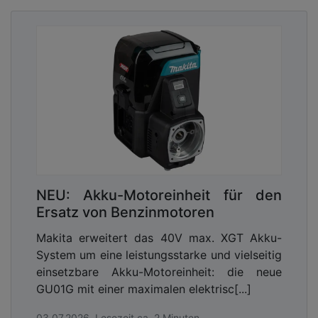
betont Katharina Binz, Ministerin für Familie,
Frauen, Kultur und Integration des Landes
Rheinland-Pfalz.
NEU: Akku-Motoreinheit für den
Ersatz von Benzinmotoren
Makita erweitert das 40V max. XGT Akku-
System um eine leistungsstarke und vielseitig
einsetzbare Akku-Motoreinheit: die neue
GU01G mit einer maximalen elektrisc[...]
„Wir freuen uns sehr über die Auszeichnung mit
03.07.2026, Lesezeit ca. 2 Minuten