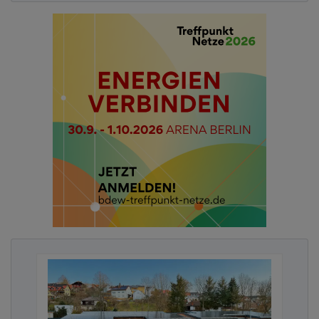
Phase nach ihrer Ankunft unterstützen. Diese
Anforderung erfüllt Pirmasens punktgenau mit dem
in Zusammenarbeit mit dem Pfälzischen Verein für
soziale Rechtspflege Zweibrücken entwickelten
Projekt. Asylsuchende erhalten darüber direkt nach
ihrer Ankunft in einem verpflichtenden
Integrationskurs praktische Hilfestellungen, um
sich möglichst schnell in einem für sie völlig neuen
Lebensumfeld orientieren zu können. Hierbei
werden sie nach ihren individuellen Bedarfen für
soziale Gepflogenheiten und Erwartungen
sensibilisiert. Ein weiterer Schwerpunkt liegt auf
der Vermittlung von Sprachkompetenz. Klares Ziel
ist es, jeden Teilnehmer nach wenigen Wochen
bereits in einen 1-Euro-Job oder den regulären
Arbeitsmarkt überführen zu können.
„Fast jede dritte Person in Rheinland-Pfalz hat
heute eine Migrationsgeschichte. Umso wichtiger