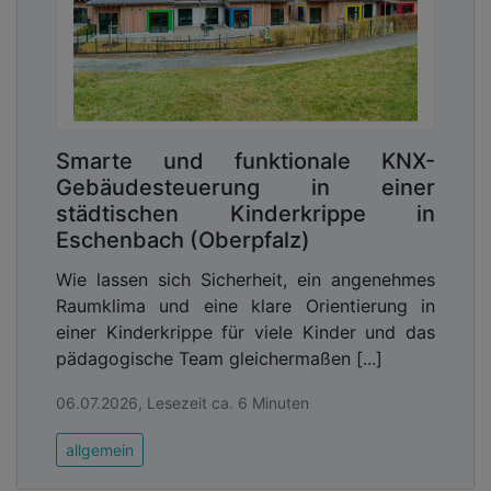
ist es, neu ankommende Menschen von Anfang an
nachhaltig zu unterstützen, damit Integration
gelingt und sie in ihrer neuen Heimat ankommen
können. Mit dem Integrationspreis Rheinland-Pfalz
2025 ehren wir all jene, die sich dafür in ganz
unterschiedlichen Projekten haupt- und
Smarte und funktionale KNX-
ehrenamtlich einsetzen und die so aktiv zu
Gebäudesteuerung in einer
Mitmenschlichkeit, Toleranz und damit dem
städtischen Kinderkrippe in
Zusammenwachsen unserer Gesellschaft beitragen.
Eschenbach (Oberpfalz)
Das Projekt ‚Pirmasenser Weg‘, das die
Stadtverwaltung Pirmasens bereits vor zwei
Wie lassen sich Sicherheit, ein angenehmes
Jahren aus der Taufe gehoben hat, konnte die Jury
Raumklima und eine klare Orientierung in
in der Kategorie ‚Gut ankommen – besser starten‘
einer Kinderkrippe für viele Kinder und das
überzeugen. Es zeigt in vorbildlicher Weise, wie
pädagogische Team gleichermaßen [...]
Asylsuchende praktisch ab ihrem ersten Tag in
Pirmasens begleitet werden, um sich schnell
06.07.2026, Lesezeit ca. 6 Minuten
zurechtfinden und einleben zu können. Mein
allgemein
herzlicher Glückwunsch und mein Dank für ihr
Engagement geht an alle Beteiligten in Pirmasens“
,