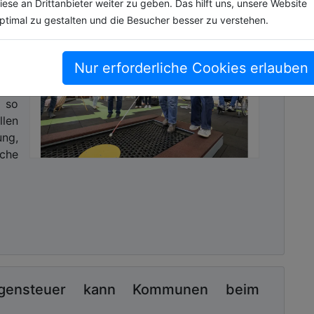
iese an Drittanbieter weiter zu geben. Das hilft uns, unsere Website
ptimal zu gestalten und die Besucher besser zu verstehen.
für
tzt
und
Nur erforderliche Cookies erlauben
 so
len
ng,
che
mögensteuer kann Kommunen beim