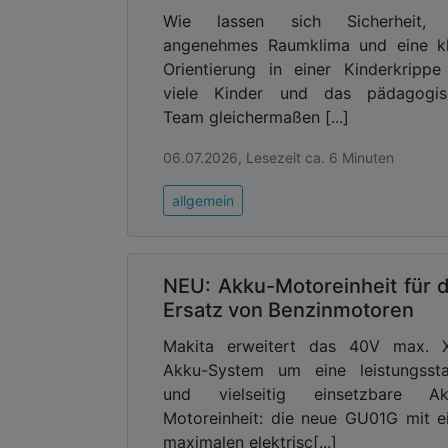
Verbrennermotoren erläutert: weni
Wie lassen sich Sicherheit, 
geringeres Gewicht, weniger Lärm . 
angenehmes Raumklima und eine kl
Betrieb betrachtet. Die Teamleiter u
Orientierung in einer Kinderkrippe
Aufwand verwendet, um neben dem B
viele Kinder und das pädagogis
Gesprächen und Social-Media-Posts die V
Team gleichermaßen [...]
Die Stadtreinigung Dresden setzt berei
06.07.2026, Lesezeit ca. 6 Minuten
nach dem Gewinn der Ausschreibung fü
der städtischen Freibäder eine große 
allgemein
Einführung sind Sven Junghanns und se
und mit der geringstmöglichen Belast
Grünflächen. Die Mitarbeitenden erke
akzeptiert.“
NEU: Akku-Motoreinheit für 
Ersatz von Benzinmotoren
Vor allem bei der Grünpflege und der W
akkubetriebenen Astscheren zum Rücksc
Makita erweitert das 40V max. 
Gehölze genutzt, zudem die Freischnei
Akku-System um eine leistungssta
eingesetzt – auch während der Öffnungs
und vielseitig einsetzbare Ak
Morgenstunden vor dem Badebetrieb
Motoreinheit: die neue GU01G mit e
Beschäftigten effizienter und flexibler
maximalen elektrisc[...]