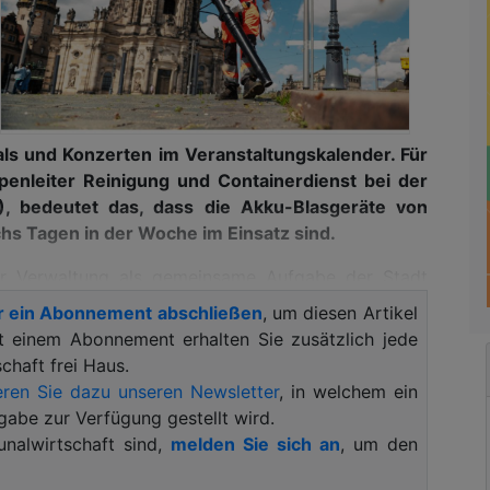
ls und Konzerten im Veranstaltungskalender. Für
nleiter Reinigung und Containerdienst bei der
, bedeutet das, dass die Akku-Blasgeräte von
hs Tagen in der Woche im Einsatz sind.
er Verwaltung als gemeinsame Aufgabe der Stadt
 Mit Putzaktionen, Bildungsaktivitäten in Kitas und
r ein Abonnement abschließen
, um diesen Artikel
e-Mängelmelder soll die Stadt weiterhin sauber
it einem Abonnement erhalten Sie zusätzlich jede
1
Website
eingerichtet. Dresden steht in einem
haft frei Haus.
dten bei der Sauberkeit öffentlicher Bereiche und
ren Sie dazu unseren Newsletter
, in welchem ein
gabe zur Verfügung gestellt wird.
alwirtschaft sind,
melden Sie sich an
, um den
ung/Containerdienste bei der SRD, weiß, dass es
llen braucht, sondern auch die Ausstattung der