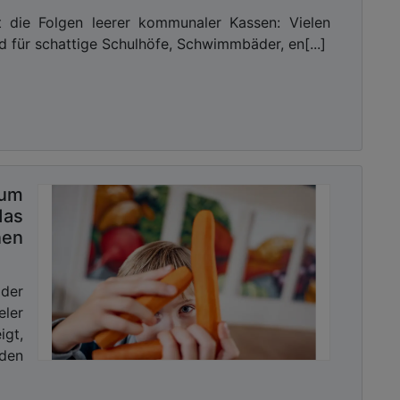
ht die Folgen leerer kommunaler Kassen: Vielen
 für schattige Schulhöfe, Schwimmbäder, en[...]
rum
as
nen
der
ler
igt,
den