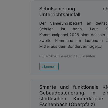
Mitarbeitenden, die Stadt sauber zu 
Schulsanierung oh
Anwohnern und Touristen.
„Unsere Mita
Unterrichtsausfall
immer wieder zu hören, wie sauber es in
Arbeit “
, freut sich Sven Junghanns.
Der Sanierungsbedarf an deutsc
Schulen ist hoch. Laut K
Advertising
Kommunalpanel 2026 plant deshalb 
Abonnieren Sie unseren New
zweite Kommune im laufenden J
Ausgabe der
Mittel aus dem Sondervermöge[...]
06.07.2026, Lesezeit ca. 3 Minuten
„Um unseren Mitarbeitern die bestmögl
entschieden, alle Werkzeuge mit Ver
allgemein
umzustellen. Abgase, Lärm und Schwing
reduzieren, sind die akkubetrieben
Bestandteil für die Verbesserung des A
Smarte und funktionale K
und die Erhöhung der Wirtschaftlichkeit
Gebäudesteuerung in ei
in der Mitarbeiterzeitschrift SRDialog v
städtischen Kinderkrippe
Auf eineinhalb Seiten werden die Vor
Eschenbach (Oberpfalz)