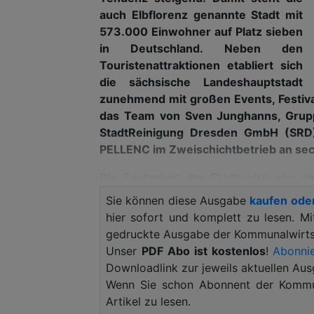
auch Elbflorenz genannte Stadt mit
573.000 Einwohner auf Platz sieben
in Deutschland. Neben den
Touristenattraktionen etabliert sich
die sächsische Landeshauptstadt
zunehmend mit großen Events, Festiva
das Team von Sven Junghanns, Gruppe
StadtReinigung Dresden GmbH (SRD)
PELLENC im Zweischichtbetrieb an sec
Die Sauberkeit der Stadt wird von d
Dresden und der Bürgerschaft begriffen.
Sie können diese Ausgabe
kaufen ode
Schulen und dem transparenten Onlin
hier sofort und komplett zu lesen. M
bleiben. Eigens wurde hierfür die 
gedruckte Ausgabe der Kommunalwirtsc
internationalen Vergleich von Großstä
Unser
PDF Abo ist kostenlos
!
Abonnie
Flächen, Benchmark ist Zürich.
Downloadlink zur jeweils aktuellen Aus
Wenn Sie schon Abonnent der Kommun
Sven Junghanns, Gruppenleiter Reinig
Artikel zu lesen.
hierfür nicht nur den politischen Wi