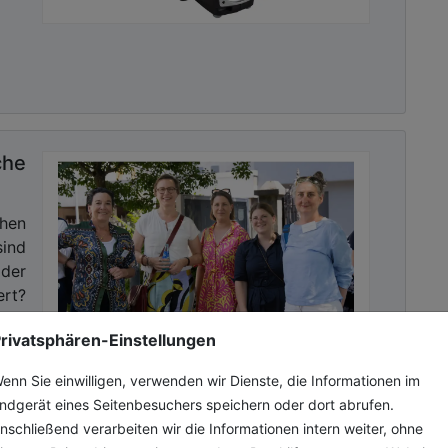
ie städtischen Bäderbetriebe, die Akkugeräte nach
che
sletter mit Link zur kostenlosen PDF
chen
 Kommunalwirtschaft!
sind
 der
rt?
rivatsphären-Einstellungen
enn Sie einwilligen, verwenden wir Dienste, die Informationen im
ndgerät eines Seitenbesuchers speichern oder dort abrufen.
nschließend verarbeiten wir die Informationen intern weiter, ohne