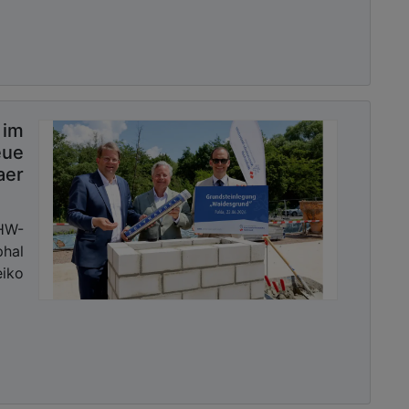
im
eue
aer
HW-
phal
iko