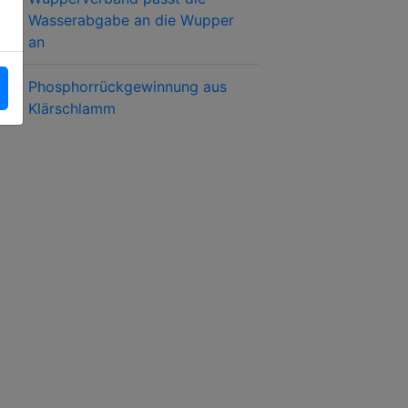
Wasserabgabe an die Wupper
an
Phosphorrückgewinnung aus
Klärschlamm