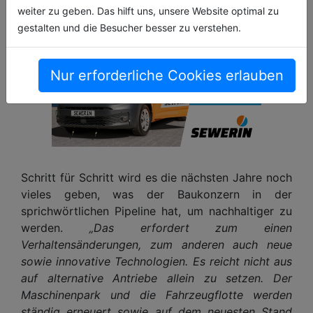
weiter zu geben. Das hilft uns, unsere Website optimal zu
gestalten und die Besucher besser zu verstehen.
Nur erforderliche Cookies erlauben
Schritt für Schritt wird es die nächsten Jahre noch
vieles geben, was der Baukonzern in der
sprichwörtlichen Pipeline hat, um nachhaltiger zu
werden.
„Das erfordert zum einen
Verhaltensänderungen, zum anderen auch neue
sowie innovative Technologien. Es reicht nicht aus
auf alternative Antriebe allein zu setzen. Der
Maschinenpark und die Fahrzeugflotte werden
ständig erneuert sowie auf dem neuesten Stand